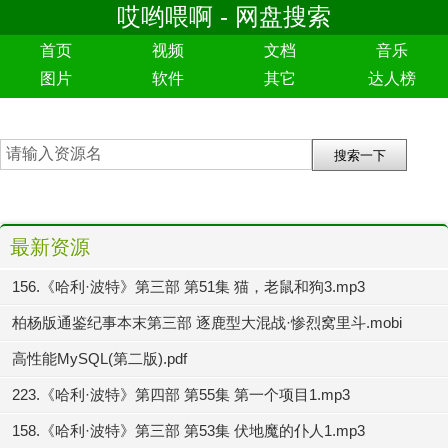
哎哟喂啊 - 网盘搜索
首页
视频
文档
音乐
图片
软件
其它
达人榜
最新资源
156.《哈利·波特》第三部 第51集 猫，老鼠和狗3.mp3
柏杨版通鉴纪事本末第三部 逐鹿型大混战·惨烈窝里斗.mobi
高性能MySQL(第二版).pdf
223.《哈利·波特》第四部 第55集 第一个项目1.mp3
158.《哈利·波特》第三部 第53集 伏地魔的仆人1.mp3