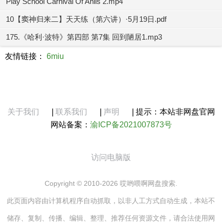
Play School Carnival Of Anils 2.mp4
10【窦神归来二】天天练（第六讲）·5月19日.pdf
175.《哈利·波特》第四部 第7集 回到陋居1.mp3
友情链接：
6miu
关于我们
|
联系我们
|
声明
|
提示：本站非网盘官网
网站备案：
渝ICP备2021007873号
访问电脑版
Copyright © 2010-2026 哎哟喂啊网盘搜索.
此页面内容由计算机程序自动抓取，以非人工方式自动生成，本站不
储存、复制、传播、编辑、整理、推荐任何资源文件，请合法使用网