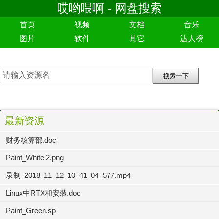
哎哟喂啊 - 网盘搜索
首页
视频
文档
音乐
图片
软件
其它
达人榜
最新资源
财务核算部.doc
Paint_White 2.png
录制_2018_11_12_10_41_04_577.mp4
Linux中RTX和安装.doc
Paint_Green.sp