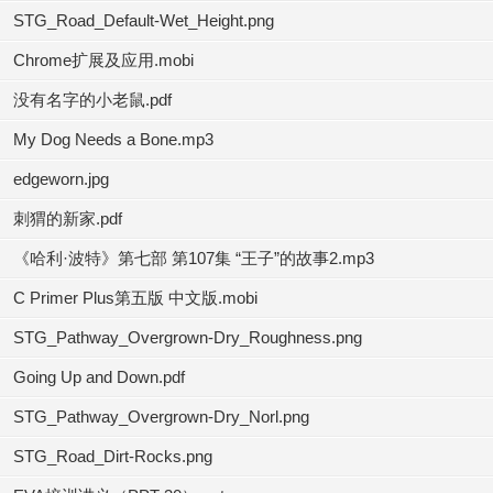
STG_Road_Default-Wet_Height.png
Chrome扩展及应用.mobi
没有名字的小老鼠.pdf
My Dog Needs a Bone.mp3
edgeworn.jpg
刺猬的新家.pdf
《哈利·波特》第七部 第107集 “王子”的故事2.mp3
C Primer Plus第五版 中文版.mobi
STG_Pathway_Overgrown-Dry_Roughness.png
Going Up and Down.pdf
STG_Pathway_Overgrown-Dry_Norl.png
STG_Road_Dirt-Rocks.png