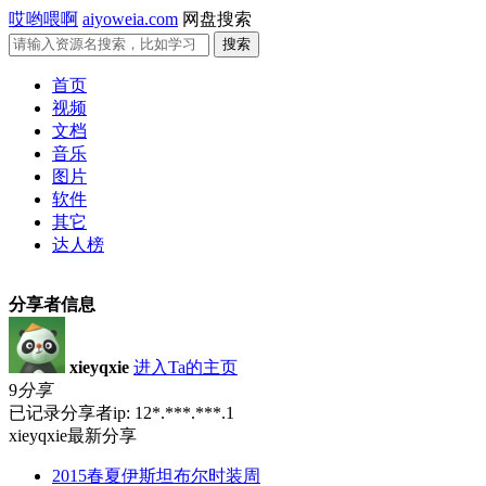
哎哟喂啊
aiyoweia.com
网盘搜索
首页
视频
文档
音乐
图片
软件
其它
达人榜
分享者信息
xieyqxie
进入Ta的主页
9
分享
已记录分享者ip: 12*.***.***.1
xieyqxie最新分享
2015春夏伊斯坦布尔时装周