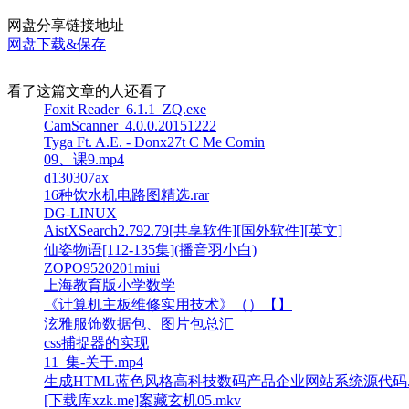
网盘分享链接地址
网盘下载&保存
看了这篇文章的人还看了
Foxit Reader_6.1.1_ZQ.exe
CamScanner_4.0.0.20151222
Tyga Ft. A.E. - Donx27t C Me Comin
09、课9.mp4
d130307ax
16种饮水机电路图精选.rar
DG-LINUX
AistXSearch2.792.79[共享软件][国外软件][英文]
仙姿物语[112-135集](播音羽小白)
ZOPO9520201miui
上海教育版小学数学
《计算机主板维修实用技术》（）【】
泫雅服饰数据包、图片包总汇
css捕捉器的实现
11_集-关于.mp4
生成HTML蓝色风格高科技数码产品企业网站系统源代码.r
[下载库xzk.me]案藏玄机05.mkv