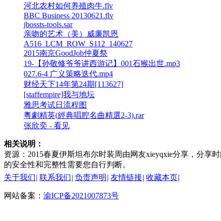
河北农村如何养殖肉牛.flv
BBC Business 20130621.flv
jbossts-tools.sar
亲吻的艺术（美）威廉凯恩
A516_LCM_ROW_S112_140627
2015南京GoodJob仲夏祭
19-【孙敬修爷爷讲西游记】001石猴出世.mp3
027.6-4 广义策略迭代.mp4
财经天下14年第24期[113627]
[staffempire]我与地坛
雅思考试日流程图
粵劇精英(經典唱腔名曲精選2-3).rar
张欣奕 - 看见
相关说明：
资源：2015春夏伊斯坦布尔时装周由网友xieyqxie分享，分享
的安全性和完整性需要您自行判断。
关于我们
|
联系我们
|
负责声明
|
友情链接
|
收藏本页
|
网站备案：
渝ICP备2021007873号