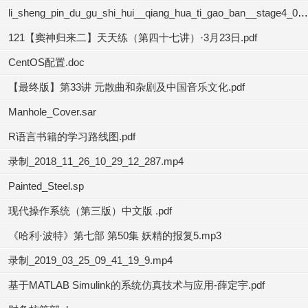
li_sheng_pin_du_gu_shi_hui__qiang_hua_ti_gao_ban__stage4_04.mp3
121【窦神归来二】天天练（第四十七讲）·3月23日.pdf
CentOS配置.doc
【最终版】第33讲 元散曲和杂剧及中国音乐文化.pdf
Manhole_Cover.sar
R语言书籍的学习路线图.pdf
录制_2018_11_26_10_29_12_287.mp4
Painted_Steel.sp
现代操作系统（第三版）中文版 .pdf
《哈利·波特》第七部 第50集 妖精的报复5.mp3
录制_2019_03_25_09_41_19_9.mp4
基于MATLAB Simulink的系统仿真技术与应用-薛定宇.pdf