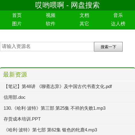
哎哟喂啊 - 网盘搜索
首页
视频
文档
音乐
图片
软件
其它
达人榜
最新资源
【笔记】第48讲 《聊斋志异》及中国古代书斋文化.pdf
信用部.doc
130.《哈利·波特》第三部 第25集 不祥的失败1.mp3
存货成本培训.PPT
《哈利·波特》第七部 第62集 银色的牝鹿4.mp3