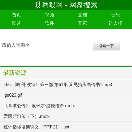
哎哟喂啊 - 网盘搜索
首页
视频
文档
音乐
图片
软件
其它
达人榜
最新资源
166.《哈利·波特》第三部 第61集 又见猫头鹰传书1.mp3
ige023.gif
《拿破仑传》-埃米尔·路德维希.mobi
爱因斯坦传（下）.mobi
统计指标培训讲义（PPT 21）.ppt