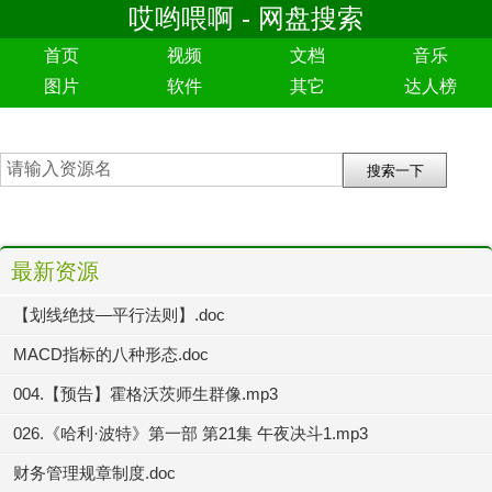
哎哟喂啊 - 网盘搜索
首页
视频
文档
音乐
图片
软件
其它
达人榜
最新资源
【划线绝技—平行法则】.doc
MACD指标的八种形态.doc
004.【预告】霍格沃茨师生群像.mp3
026.《哈利·波特》第一部 第21集 午夜决斗1.mp3
财务管理规章制度.doc