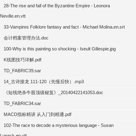
28-The rise and fall of the Byzantine Empire - Leonora
Neville.en.vtt
33-Vampires Folklore fantasy and fact - Michael Molina.en.srt
会计档案管理办法.doc
100-Why is this painting so shocking - Iseult Gillespie.jpg
K线图技巧详解.pdf
TD_FABRIC39.sar
14_古诗接龙 111-120（先慢后快）.mp3
《短线绝杀牛股顶级秘笈》_20140422141053.doc
TD_FABRIC34.sar
MACD指标精讲 从入门到精通.pdf
102-The race to decode a mysterious language - Susan
Lupack.en.vtt