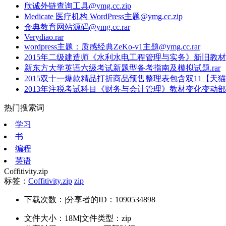
欣诚外链查询工具@ymg.cc.zip
Medicate 医疗机构 WordPress主题@ymg.cc.zip
金典教育网站源码@ymg.cc.rar
Verydiao.rar
wordpress主题：质感经典ZeKo-v1主题@ymg.cc.rar
2015年二级建造师《水利水电工程管理与实务》新旧教材对
新东方大学英语六级考试新题型备考指南及模拟试题.rar
2015双十一爆款精品打折商品预售整理表包含双11【天猫】
2013年注税考试科目《财务与会计管理》教材变化变动部分
热门搜索词
学习
书
编程
英语
Coffitivity.zip
标签：
Coffitivity.zip
zip
下载次数：
|
分享者的ID：1090534898
文件大小：18M
|
文件类型：zip