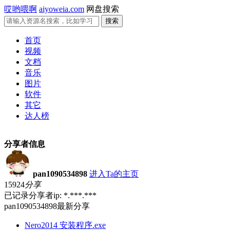
哎哟喂啊
aiyoweia.com
网盘搜索
首页
视频
文档
音乐
图片
软件
其它
达人榜
分享者信息
pan1090534898
进入Ta的主页
15924
分享
已记录分享者ip: *.***.***
pan1090534898最新分享
Nero2014 安装程序.exe