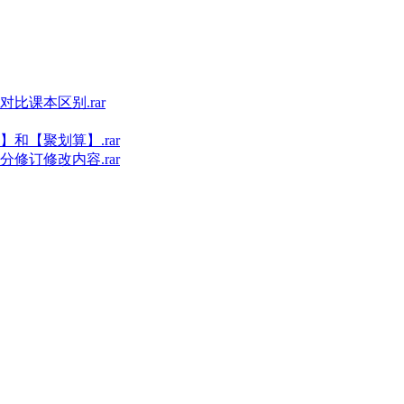
比课本区别.rar
和【聚划算】.rar
修订修改内容.rar