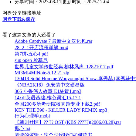
分享时间：2023-08-11
|
更新时间：2025-12-04
网盘分享链接地址
网盘下载&保存
看了这篇文章的人还看了
Adobe Captivate 7 最新中文汉化包.rar
28_2_1开店流程详解.mp4
第7讲-五心4.pdf
sup open 脸基尼
世界儿童文学传世经典 柳林风声_12821017.pdf
MI3MI4MINote-5.12.21.zip
130419 Solid Homme Wooyoungmi Show-李秀赫 [李秀赫
《NBA2K16》免安装中文硬盘版
366-小鲁伟人故事-E1林肯1.mp3
14xdf英语基础-核心词汇15-17.1
全国200多所考研院校真题专业下载2.pdf
KEN THE 390 - KiLLER LADY REMIX.mp3
行为心理学.mobi
【韩剧社区】?? ?? OST (KBS ?????)(2006.03.28).rar
撕心.txt
阅读的逻辑：这个时代我们如何读书