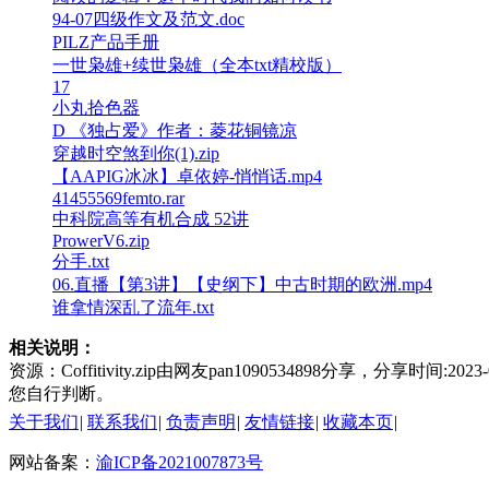
94-07四级作文及范文.doc
PILZ产品手册
一世枭雄+续世枭雄（全本txt精校版）
17
小丸拾色器
D 《独占爱》作者：菱花铜镜凉
穿越时空煞到你(1).zip
【AAPIG冰冰】卓依婷-悄悄话.mp4
41455569femto.rar
中科院高等有机合成 52讲
ProwerV6.zip
分手.txt
06.直播【第3讲】【史纲下】中古时期的欧洲.mp4
谁拿情深乱了流年.txt
相关说明：
资源：Coffitivity.zip由网友pan1090534898分享，
您自行判断。
关于我们
|
联系我们
|
负责声明
|
友情链接
|
收藏本页
|
网站备案：
渝ICP备2021007873号