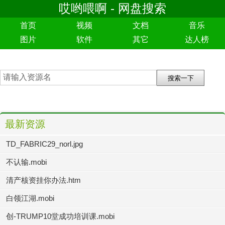
哎哟喂啊 - 网盘搜索
首页
视频
文档
音乐
图片
软件
其它
达人榜
最新资源
TD_FABRIC29_norl.jpg
不认输.mobi
清产核资挂你办法.htm
白领江湖.mobi
创-TRUMP10堂成功培训课.mobi