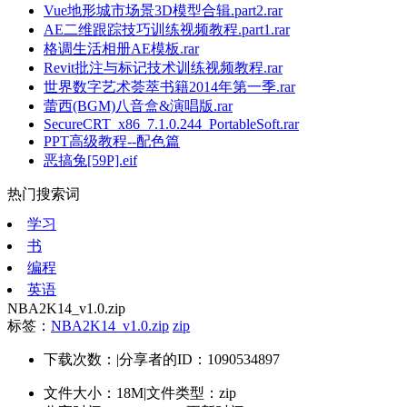
Vue地形城市场景3D模型合辑.part2.rar
AE二维跟踪技巧训练视频教程.part1.rar
格调生活相册AE模板.rar
Revit批注与标记技术训练视频教程.rar
世界数字艺术荟萃书籍2014年第一季.rar
蕾西(BGM)八音盒&演唱版.rar
SecureCRT_x86_7.1.0.244_PortableSoft.rar
PPT高级教程--配色篇
恶搞兔[59P].eif
热门搜索词
学习
书
编程
英语
NBA2K14_v1.0.zip
标签：
NBA2K14_v1.0.zip
zip
下载次数：
|
分享者的ID：1090534897
文件大小：18M
|
文件类型：zip