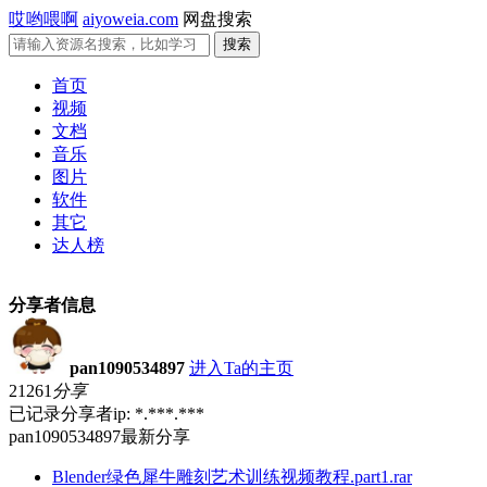
哎哟喂啊
aiyoweia.com
网盘搜索
首页
视频
文档
音乐
图片
软件
其它
达人榜
分享者信息
pan1090534897
进入Ta的主页
21261
分享
已记录分享者ip: *.***.***
pan1090534897最新分享
Blender绿色犀牛雕刻艺术训练视频教程.part1.rar