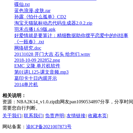
碟仙.txt
蓝色浪漫-皮肤.rar
孙露《怕什么孤单》CD2
淘宝天猫鼠标动态代码生成器2.0.2.zip
羽禾点播1.6.9版.apk
好爱情就是要算计：精细数据助你摆平恋爱中的纠结事
《一瓯春》.txt
网络研究.doc
20131028 开门大吉 石头 给您们.wmv
2018-10-09 202852.png
EMC 义隆 单片机软件
第01讲L125-课文音频.mp3
葛印卡十日内观开示
2014单片机
相关说明：
资源：NBA2K14_v1.0.zip由网友pan1090534897分
需要您自行判断。
关于我们
|
联系我们
|
负责声明
|
友情链接
|
收藏本页
|
网站备案：
渝ICP备2021007873号