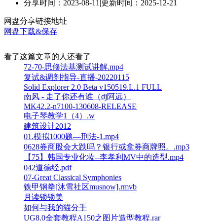
分享时间：2023-08-11
|
更新时间：2025-12-21
网盘分享链接地址
网盘下载&保存
看了这篇文章的人还看了
72-70-思修法基测试讲解.mp4
复试&调剂指导-直播-20220115
Solid Explorer 2.0 Beta v150519.L.1 FULL
南风 - 走了你还有谁（dj阿远）
MK42.2-n7100-130608-RELEASE
电子琴教学1（4）.w
建筑设计2012
01.模拟1000题—刑法-1.mp4
0628券商股会大跌吗？银行或拿券商牌照。.mp3
【75】韩国专业化妆--李孝利MV中的造型.mp4
042道德经.pdf
07-Great Classical Symphonies
铁甲钢拳[沐雪社区musnow].rmvb
月读锁锁美
如何与我的猫分手
UG8.0全套教程A150之图片造型教程.rar