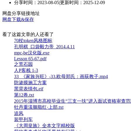
分享时间：2023-08-05
|
更新时间：2025-12-09
网盘分享链接地址
网盘下载&保存
看了这篇文章的人还看了
70杖token风格图标
孔明棋_口袋毅力帝_2014.4.11
mpc-be汉化版.exe
Lesson 65-67.pdf
之荒石园
人P客栈 1-3
33_《家族兴旺》-33.欧母郑氏：画荻教子.mp4
防渗膜施工方案
黑背表情包.eif
第12卷.txt
2015年淄博市高校毕业生“三支一扶”进入面试资格审查范围
牡丹重漾胭脂红·上部.txt
追风
装甲列车
《大周皇族》全本文字精校版