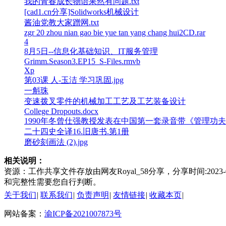
我的青春成长物语果然有问题.txt
[cad1.cn分享]Solidworks机械设计
酱油党教大家蹭网.txt
zgr 20 zhou nian gao bie yue tan yang chang hui2CD.rar
4
8月5日--信息化基础知识、IT服务管理
Grimm.Season3.EP15_S-Files.rmvb
Xp
第03课 人-玉洁 学习巩固.jpg
一斛珠
变速拨叉零件的机械加工工艺及工艺装备设计
College Dropouts.docx
1990年冬曾仕强教授发表在中国第一套录音带《管理功夫》.
二十四史全译16.旧唐书.第1册
磨砂刻画法 (2).jpg
相关说明：
资源：工作共享文件存放由网友Royal_58分享，分享时间:20
和完整性需要您自行判断。
关于我们
|
联系我们
|
负责声明
|
友情链接
|
收藏本页
|
网站备案：
渝ICP备2021007873号