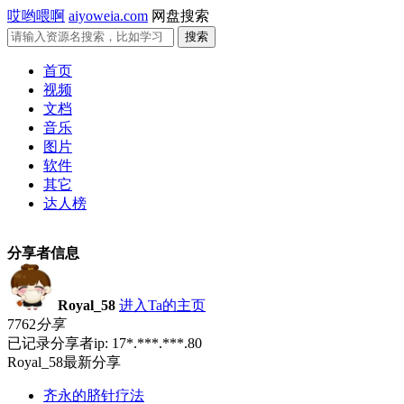
哎哟喂啊
aiyoweia.com
网盘搜索
首页
视频
文档
音乐
图片
软件
其它
达人榜
分享者信息
Royal_58
进入Ta的主页
7762
分享
已记录分享者ip: 17*.***.***.80
Royal_58最新分享
齐永的脐针疗法