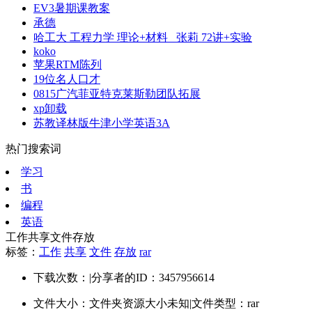
EV3暑期课教案
承德
哈工大 工程力学 理论+材料 _张莉 72讲+实验
koko
苹果RTM陈列
19位名人口才
0815广汽菲亚特克莱斯勒团队拓展
xp卸载
苏教译林版牛津小学英语3A
热门搜索词
学习
书
编程
英语
工作共享文件存放
标签：
工作
共享
文件
存放
rar
下载次数：
|
分享者的ID：3457956614
文件大小：文件夹资源大小未知
|
文件类型：rar