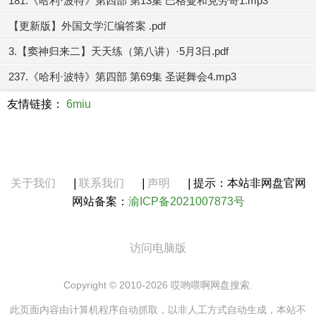
181.《哈利·波特》第四部 第13集 巴格曼和克劳奇1.mp3
【更新版】外国文学汇编答案 .pdf
3.【窦神归来二】天天练（第八讲）·5月3日.pdf
237.《哈利·波特》第四部 第69集 圣诞舞会4.mp3
友情链接：
6miu
关于我们
|
联系我们
|
声明
|
提示：本站非网盘官网
网站备案：
渝ICP备2021007873号
访问电脑版
Copyright © 2010-2026 哎哟喂啊网盘搜索.
此页面内容由计算机程序自动抓取，以非人工方式自动生成，本站不