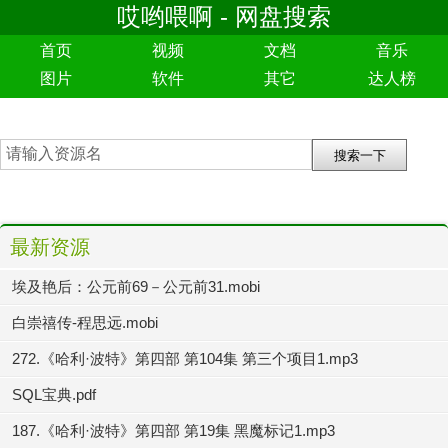
哎哟喂啊 - 网盘搜索
首页
视频
文档
音乐
图片
软件
其它
达人榜
最新资源
埃及艳后：公元前69－公元前31.mobi
白崇禧传-程思远.mobi
272.《哈利·波特》第四部 第104集 第三个项目1.mp3
SQL宝典.pdf
187.《哈利·波特》第四部 第19集 黑魔标记1.mp3