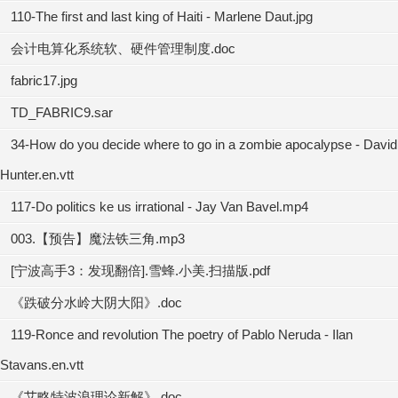
110-The first and last king of Haiti - Marlene Daut.jpg
会计电算化系统软、硬件管理制度.doc
fabric17.jpg
TD_FABRIC9.sar
34-How do you decide where to go in a zombie apocalypse - David
Hunter.en.vtt
117-Do politics ke us irrational - Jay Van Bavel.mp4
003.【预告】魔法铁三角.mp3
[宁波高手3：发现翻倍].雪蜂.小美.扫描版.pdf
《跌破分水岭大阴大阳》.doc
119-Ronce and revolution The poetry of Pablo Neruda - Ilan
Stavans.en.vtt
《艾略特波浪理论新解》.doc