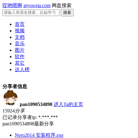
哎哟喂啊
aiyoweia.com
网盘搜索
首页
视频
文档
音乐
图片
软件
其它
达人榜
分享者信息
pan1090534898
进入Ta的主页
15924
分享
已记录分享者ip: *.***.***
pan1090534898最新分享
Nero2014 安装程序.exe