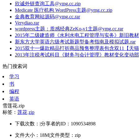
欣诚外链查询工具@ymg.cc.zip
Medicate 医疗机构 WordPress主题@ymg.cc.zip
金典教育网站源码@ymg.cc.rar
Verydiao.rar
wordpress主题：质感经典ZeKo-v1主题@ymg.cc.rar
2015年二级建造师《水利水电工程管理与实务》新旧教材对
新东方大学英语六级考试新题型备考指南及模拟试题.rar
2015双十一爆款精品打折商品预售整理表包含双11【天猫】
2013年注税考试科目《财务与会计管理》教材变化变动部分
热门搜索词
学习
书
编程
英语
雪莲花.zip
标签：
莲花
zip
下载次数：
|
分享者的ID：1090534898
文件大小：18M
|
文件类型：zip