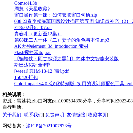
Comsol4.3b
周慧《天星收藏》
窗口操作第一课：如何获取窗口句柄.zip
038.23春季精品班国风设计插画第五周-知识点补充（2） 2023-
ED6.02升6。07.rar
青春斗（更新至12集）
第08课二人一体（二）妻子的角色与本份.mp3
AK大神element_3d_introduction-素材
Flash搅拌器4pj.rar
《蝙蝠侠：阿甘起源之黑门》简体中文智能安装版
斯巴达K斯 全4季
[weeai] FHM-13-12 [泰].pdf
150426打包
ColorImpact v4.0.3汉化特别版_实用的设计师配色工具_epin
相关说明：
资源：雪莲花.zip由网友pan1090534898分享，分享时间:
自行判断。
关于我们
|
联系我们
|
负责声明
|
友情链接
|
收藏本页
|
网站备案：
渝ICP备2021007873号