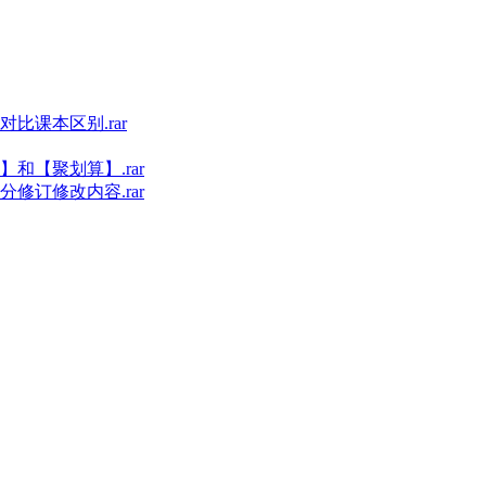
比课本区别.rar
和【聚划算】.rar
修订修改内容.rar