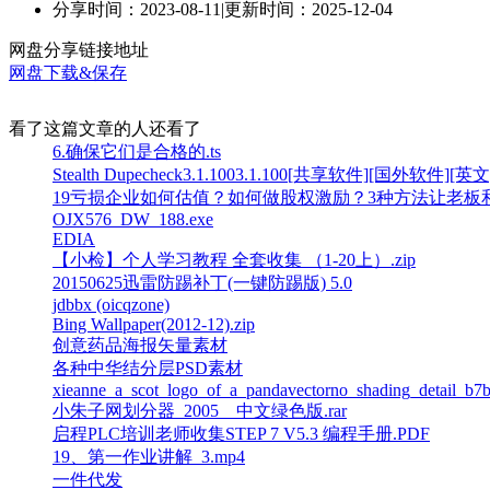
分享时间：2023-08-11
|
更新时间：2025-12-04
网盘分享链接地址
网盘下载&保存
看了这篇文章的人还看了
6.确保它们是合格的.ts
Stealth Dupecheck3.1.1003.1.100[共享软件][国外软件][英文
19亏损企业如何估值？如何做股权激励？3种方法让老板和
OJX576_DW_188.exe
EDIA
【小检】个人学习教程 全套收集 （1-20上）.zip
20150625迅雷防踢补丁(一键防踢版) 5.0
jdbbx (oicqzone)
Bing Wallpaper(2012-12).zip
创意药品海报矢量素材
各种中华结分层PSD素材
xieanne_a_scot_logo_of_a_pandavectorno_shading_detail_b7
小朱子网划分器_2005__中文绿色版.rar
启程PLC培训老师收集STEP 7 V5.3 编程手册.PDF
19、第一作业讲解_3.mp4
一件代发