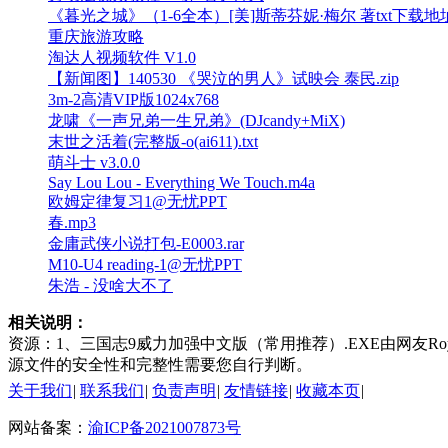
《暮光之城》（1-6全本）[美]斯蒂芬妮·梅尔 著txt下载地址.
重庆旅游攻略
淘达人视频软件 V1.0
【新闻图】140530 《哭泣的男人》试映会 泰民.zip
3m-2高清VIP版1024x768
龙啸《一声兄弟一生兄弟》(DJcandy+MiX)
末世之活着(完整版-o(ai611).txt
萌斗士 v3.0.0
Say Lou Lou - Everything We Touch.m4a
欧姆定律复习1@无忧PPT
春.mp3
金庸武侠小说打包-E0003.rar
M10-U4 reading-1@无忧PPT
朱浩 - 没啥大不了
相关说明：
资源：1、三国志9威力加强中文版（常用推荐）.EXE由网友Royal
源文件的安全性和完整性需要您自行判断。
关于我们
|
联系我们
|
负责声明
|
友情链接
|
收藏本页
|
网站备案：
渝ICP备2021007873号