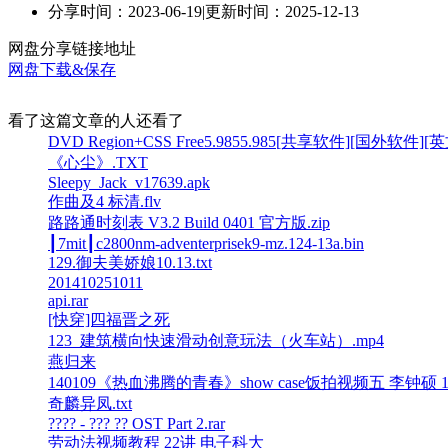
分享时间：2023-06-19
|
更新时间：2025-12-13
网盘分享链接地址
网盘下载&保存
看了这篇文章的人还看了
DVD Region+CSS Free5.9855.985[共享软件][国外软件][英
《心尘》.TXT
Sleepy_Jack_v17639.apk
作曲及4 标清.flv
路路通时刻表 V3.2 Build 0401 官方版.zip
┃7mit┃c2800nm-adventerprisek9-mz.124-13a.bin
129.御夫美娇娘10.13.txt
201410251011
api.rar
[快穿]四福晋之死
123_建筑横向快速滑动创意玩法（火车站）.mp4
燕归来
140109《热血沸腾的青春》show case饭拍视频五 李钟硕 108
奇麟异凤.txt
???? - ??? ?? OST Part 2.rar
劳动法视频教程 22讲 电子科大