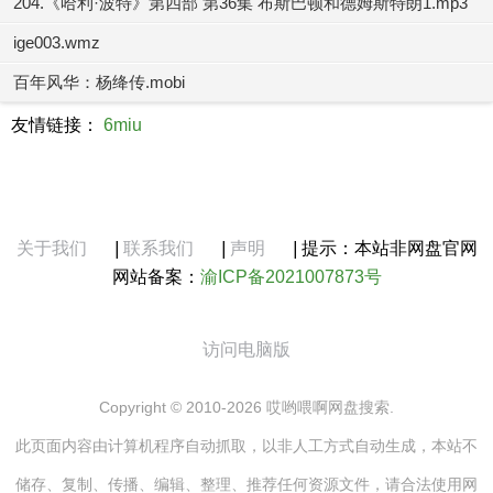
204.《哈利·波特》第四部 第36集 布斯巴顿和德姆斯特朗1.mp3
ige003.wmz
百年风华：杨绛传.mobi
友情链接：
6miu
关于我们
|
联系我们
|
声明
|
提示：本站非网盘官网
网站备案：
渝ICP备2021007873号
访问电脑版
Copyright © 2010-2026 哎哟喂啊网盘搜索.
此页面内容由计算机程序自动抓取，以非人工方式自动生成，本站不
储存、复制、传播、编辑、整理、推荐任何资源文件，请合法使用网