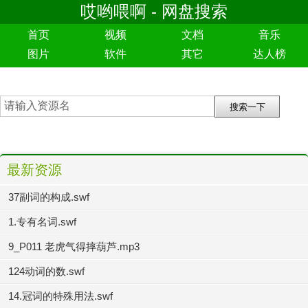
哎哟喂啊 - 网盘搜索
首页
视频
文档
音乐
图片
软件
其它
达人榜
最新资源
37副词的构成.swf
1.专有名词.swf
9_P011 老虎气得摔葫芦.mp3
124动词的数.swf
14.冠词的特殊用法.swf