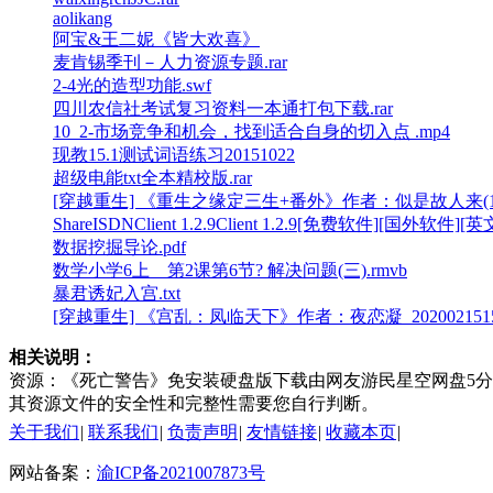
aolikang
阿宝&王二妮《皆大欢喜》
麦肯锡季刊－人力资源专题.rar
2-4光的造型功能.swf
四川农信社考试复习资料一本通打包下载.rar
10_2-市场竞争和机会，找到适合自身的切入点 .mp4
现教15.1测试词语练习20151022
超级电能txt全本精校版.rar
[穿越重生] 《重生之缘定三生+番外》作者：似是故人来(1)_2020
ShareISDNClient 1.2.9Client 1.2.9[免费软件][国外软件][英
数据挖掘导论.pdf
数学小学6上__第2课第6节? 解决问题(三).rmvb
暴君诱妃入宫.txt
[穿越重生] 《宫乱：凤临天下》作者：夜恋凝_202002151555
相关说明：
资源：《死亡警告》免安装硬盘版下载由网友游民星空网盘5分享，分
其资源文件的安全性和完整性需要您自行判断。
关于我们
|
联系我们
|
负责声明
|
友情链接
|
收藏本页
|
网站备案：
渝ICP备2021007873号