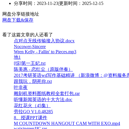
分享时间：2023-11-23
|
更新时间：2025-12-15
网盘分享链接地址
网盘下载&保存
看了这篇文章的人还看了
点对点无线传输接入协议.docx
Nocower-Sincere
Wren Kelly - Fallin' to Pieces.mp3
地1
[综]第一王妃.txt
陈美惠 - 恋红尘（原版伴奏）
2017考研英语wd写作基础精讲 （新浪微博：@资料服务
跟我玩，阴死你.txt
叶非夜
雕刻机资料图纸教程全套打包.rar
听懂新闻英语的十大方法.doc
花红花火（45集）
劳拉GO V1.0.48285
8、授课PPT课件
M COUNTDOWN HANGOUT CAM WITH EXO.mp4
waixingrenJJC.rar