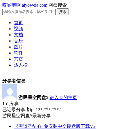
哎哟喂啊
aiyoweia.com
网盘搜索
首页
视频
文档
音乐
图片
软件
其它
达人榜
分享者信息
游民星空网盘5
进入Ta的主页
151
分享
已记录分享者ip: 12*.***.***.1
游民星空网盘5最新分享
《黑道圣徒4》免安装中文硬盘版下载V2