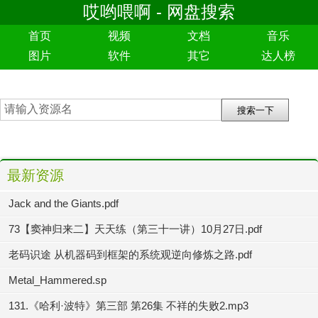
哎哟喂啊 - 网盘搜索
首页
视频
文档
音乐
图片
软件
其它
达人榜
最新资源
Jack and the Giants.pdf
73【窦神归来二】天天练（第三十一讲）10月27日.pdf
老码识途 从机器码到框架的系统观逆向修炼之路.pdf
Metal_Hammered.sp
131.《哈利·波特》第三部 第26集 不祥的失败2.mp3