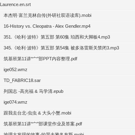
Laurence.en.srt
本杰明·富兰克林自传(外研社双语读库).mobi
16-History vs. Cleopatra - Alex Gendler.mp4
351.《哈利·波特》第五部 第60集 珀西和大脚板4.mp3
345.《哈利·波特》第五部 第54集 被多洛雷斯关禁闭3.mp3
筑基班第11讲“宀”部PPT内容整理.pdf
ige052.wmz
TD_FABRIC18.sar
列国志 -高光福 & 马学清.epub
ige074.wmz
跟我去台北-虫虫 & 大头小蟹.mobi
筑基班第11讲“宀”部课堂作业及答案.pdf
地理大发现的故事-约瑟夫雅各布斯.mobi