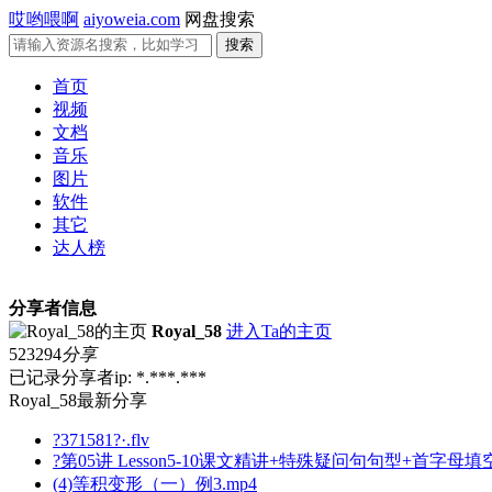
哎哟喂啊
aiyoweia.com
网盘搜索
首页
视频
文档
音乐
图片
软件
其它
达人榜
分享者信息
Royal_58
进入Ta的主页
523294
分享
已记录分享者ip: *.***.***
Royal_58最新分享
?371581?·.flv
?第05讲 Lesson5-10课文精讲+特殊疑问句句型+首字母填空?
(4)等积变形（一）例3.mp4