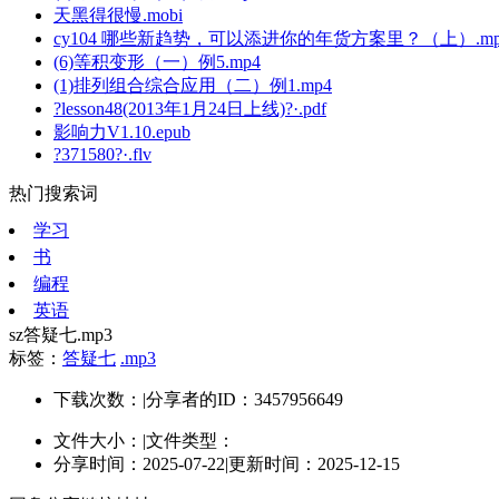
天黑得很慢.mobi
cy104 哪些新趋势，可以添进你的年货方案里？（上）.mp
(6)等积变形（一）例5.mp4
(1)排列组合综合应用（二）例1.mp4
?lesson48(2013年1月24日上线)?·.pdf
影响力V1.10.epub
?371580?·.flv
热门搜索词
学习
书
编程
英语
sz答疑七.mp3
标签：
答疑七
.mp3
下载次数：
|
分享者的ID：3457956649
文件大小：
|
文件类型：
分享时间：2025-07-22
|
更新时间：2025-12-15