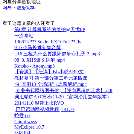
网盘分享链接地址
网盘下载&保存
看了这篇文章的人还看了
第6章 计算机系统的维护@无忧PP
一次拿站
130813 ??? Sukira EXO Full ??.flv
91lx小马长难句集合版
ls16 三桓为什么要跟阳虎争夺孔子？.mp3
08_8. XHS爆文讲解.mp4
Kotoko - Agony.mp3
【资源】【纭漓】BL小说ABO文
教材复习 第一部分第二单元第四课
49_实例13-全场5折-1思路解析.mp4
[专业书籍网络图书馆]-【逆向思考的艺术】.pdf
词汇精讲A+C部分11-20（官网沿用去年版本）
20141110 银建上报RVO
[巴巴运动网视频教程].141.7z
蛇君.txt
Count.wxss
MyEclipse 10.7
zxtzfffzf