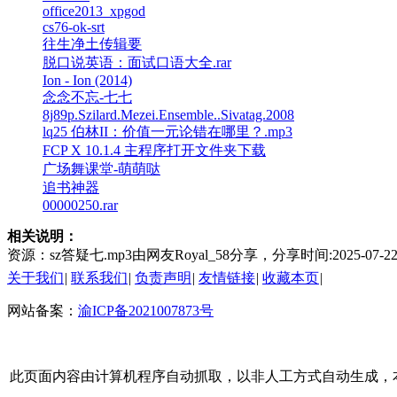
office2013_xpgod
cs76-ok-srt
往生净土传辑要
脱口说英语：面试口语大全.rar
Ion - Ion (2014)
念念不忘-七七
8j89p.Szilard.Mezei.Ensemble..Sivatag.2008
lq25 伯林II：价值一元论错在哪里？.mp3
FCP X 10.1.4 主程序打开文件夹下载
广场舞课堂-萌萌哒
追书神器
00000250.rar
相关说明：
资源：sz答疑七.mp3由网友Royal_58分享，分享时间:20
关于我们
|
联系我们
|
负责声明
|
友情链接
|
收藏本页
|
网站备案：
渝ICP备2021007873号
此页面内容由计算机程序自动抓取，以非人工方式自动生成，本站不