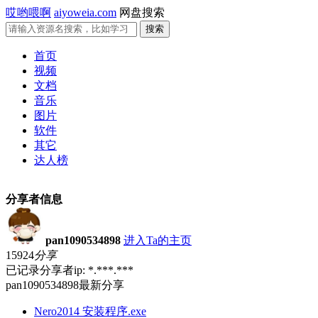
哎哟喂啊
aiyoweia.com
网盘搜索
首页
视频
文档
音乐
图片
软件
其它
达人榜
分享者信息
pan1090534898
进入Ta的主页
15924
分享
已记录分享者ip: *.***.***
pan1090534898最新分享
Nero2014 安装程序.exe