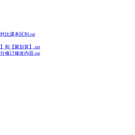
比课本区别.rar
和【聚划算】.rar
修订修改内容.rar