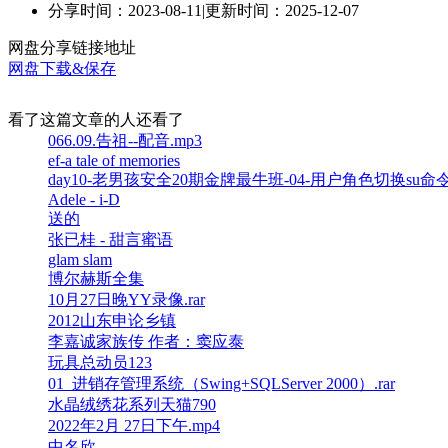
分享时间：2023-08-11
|
更新时间：2025-12-07
网盘分享链接地址
网盘下载&保存
看了这篇文章的人还看了
066.09.告祖--配音.mp3
ef-a tale of memories
day10-老男孩安全20期金牌最牛班-04-用户角色切换su命令
Adele - i-D
送的
张已桂 - 甜言蜜语
glam slam
博尔赫斯全集
10月27日晚YY录像.rar
2012山东申论乡镇
李嘉诚家族传 作者：窦应泰
玩具总动员123
01_进销存管理系统（Swing+SQLServer 2000）.rar
水晶绒绣花系列天猫790
2022年2月 27日下午.mp4
中名欣