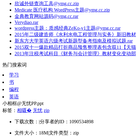
欣诚外链查询工具@ymg.cc.zip
Medicate 医疗机构 WordPress主题@ymg.cc.zip
金典教育网站源码@ymg.cc.rar
Verydiao.rar
wordpress主题：质感经典ZeKo-v1主题@ymg.cc.rar
2015年二级建造师《水利水电工程管理与实务》新旧教材对
新东方大学英语六级考试新题型备考指南及模拟试题.rar
2015双十一爆款精品打折商品预售整理表包含双11【天猫】
2013年注税考试科目《财务与会计管理》教材变化变动部分
热门搜索词
学习
书
编程
英语
小相框@无忧PP.ppt
标签：
相嗫�
无忧
zip
下载次数：
|
分享者的ID：1090534898
文件大小：18M
|
文件类型：zip