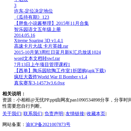
3
许东-定位决定地位
《瓜待有期》123
【胖鱼小说酱整理】2015年11月合集
智乐园语文五年级上册
2014.05.16
Xtreme Soaring 3D v1.4.1
高速卡片大战 卡片英雄.rar
2015-10月第3周红日蓝月新K汇总放送1024
word文本文档转swf.rar
7月13日上午项目管理课程1
【西单】陶乐园软陶工作室1折团购(apk下载)
疯狂大轰炸World War II Bomber v1.4
真实赛车3-14573v3.6.0xg
相关说明：
资源：小相框@无忧PP.ppt由网友pan1090534898分享，分
性需要您自行判断。
关于我们
|
联系我们
|
负责声明
|
友情链接
|
收藏本页
|
网站备案：
渝ICP备2021007873号