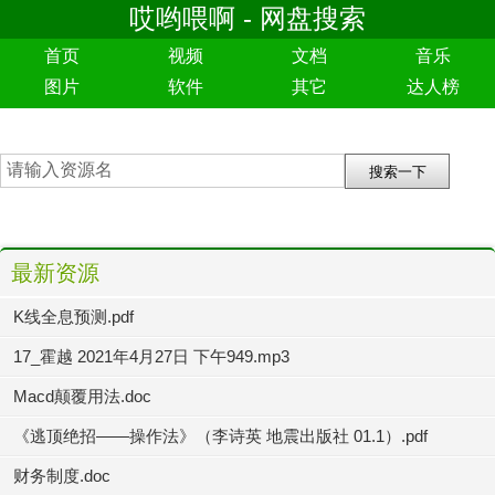
哎哟喂啊 - 网盘搜索
首页
视频
文档
音乐
图片
软件
其它
达人榜
最新资源
K线全息预测.pdf
17_霍越 2021年4月27日 下午949.mp3
Macd颠覆用法.doc
《逃顶绝招——操作法》（李诗英 地震出版社 01.1）.pdf
财务制度.doc