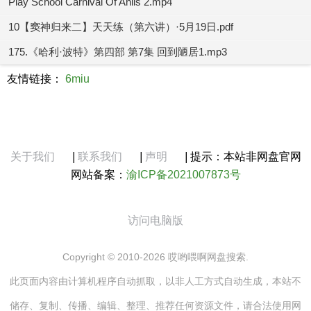
Play School Carnival Of Anils 2.mp4
10【窦神归来二】天天练（第六讲）·5月19日.pdf
175.《哈利·波特》第四部 第7集 回到陋居1.mp3
友情链接：
6miu
关于我们
|
联系我们
|
声明
|
提示：本站非网盘官网
网站备案：
渝ICP备2021007873号
访问电脑版
Copyright © 2010-2026 哎哟喂啊网盘搜索.
此页面内容由计算机程序自动抓取，以非人工方式自动生成，本站不
储存、复制、传播、编辑、整理、推荐任何资源文件，请合法使用网