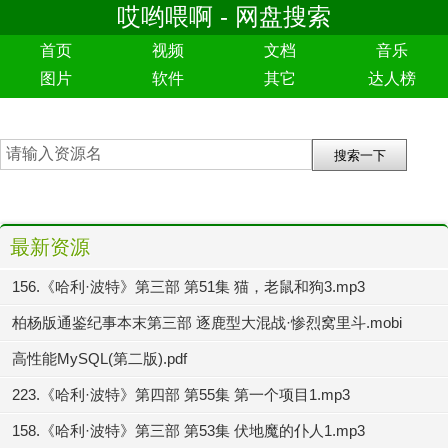
哎哟喂啊 - 网盘搜索
首页
视频
文档
音乐
图片
软件
其它
达人榜
最新资源
156.《哈利·波特》第三部 第51集 猫，老鼠和狗3.mp3
柏杨版通鉴纪事本末第三部 逐鹿型大混战·惨烈窝里斗.mobi
高性能MySQL(第二版).pdf
223.《哈利·波特》第四部 第55集 第一个项目1.mp3
158.《哈利·波特》第三部 第53集 伏地魔的仆人1.mp3