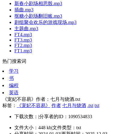
新春小剧场相思骰.mp3
插曲.mp3
抠糖小剧场翻旧账.mp3
剧组聚会欢乐的游戏现场.mp3
主题曲.mp3
FT4.mp3
FT3.mp3
FT2.mp3
FT1.mp3
热门搜索词
学习
书
编程
英语
《宠妃不容易》作者：七月与烧酒.txt
标签：
《宠妃不容易》
作者
七月与烧酒
.txt
txt
下载次数：
|
分享者的ID：1090534833
文件大小：448 kb
|
文件类型：txt
分享时间：2024-01-03
|
更新时间：2025-12-03