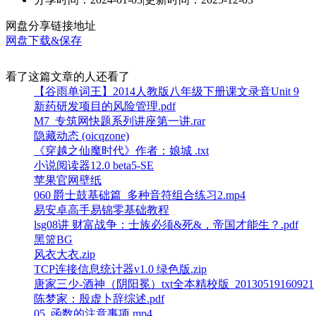
网盘分享链接地址
网盘下载&保存
看了这篇文章的人还看了
【谷雨单词王】2014人教版八年级下册课文录音Unit 9
新药研发项目的风险管理.pdf
M7_专筑网快题系列讲座第一讲.rar
隐藏动态 (oicqzone)
《穿越之仙魔时代》作者：娘城 .txt
小说阅读器12.0 beta5-SE
苹果官网壁纸
060 爵士鼓基础篇_多种音符组合练习2.mp4
易安卓高手易锦零基础教程
lsg08讲 财富战争：士族必须&死&，帝国才能生？.pdf
黑篮BG
风衣大衣.zip
TCP连接信息统计器v1.0 绿色版.zip
唐家三少-酒神（阴阳冕）txt全本精校版_20130519160921
陈梦家：殷虚卜辞综述.pdf
05_函数的注意事项.mp4