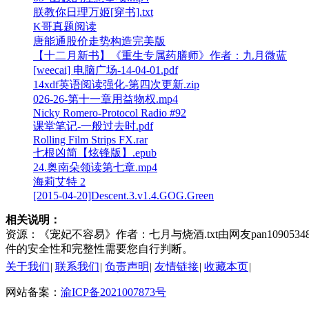
朕教你日理万姬[穿书].txt
K哥真题阅读
唐能通股价走势构造完美版
【十二月新书】《重生专属药膳师》作者：九月微蓝
[weecai] 电脑广场-14-04-01.pdf
14xdf英语阅读强化-第四次更新.zip
026-26-第十一章用益物权.mp4
Nicky Romero-Protocol Radio #92
课堂笔记-一般过去时.pdf
Rolling Film Strips FX.rar
七根凶简【炫锋版】.epub
24.奥南朵领读第七章.mp4
海莉艾特 2
[2015-04-20]Descent.3.v1.4.GOG.Green
相关说明：
资源：《宠妃不容易》作者：七月与烧酒.txt由网友pan1090534
件的安全性和完整性需要您自行判断。
关于我们
|
联系我们
|
负责声明
|
友情链接
|
收藏本页
|
网站备案：
渝ICP备2021007873号