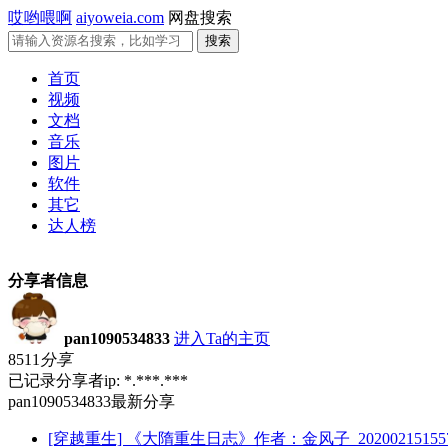
哎哟喂啊
aiyoweia.com
网盘搜索
首页
视频
文档
音乐
图片
软件
其它
达人榜
分享者信息
pan1090534833
进入Ta的主页
8511
分享
已记录分享者ip: *.***.***
pan1090534833最新分享
[穿越重生] 《大隋重生日志》作者：金风子_20200215155716