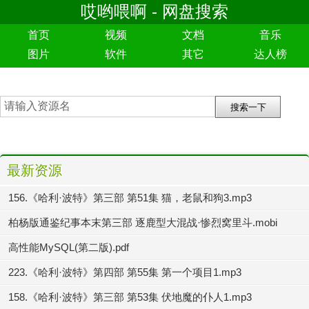
哎哟喂啊 - 网盘搜索
首页
视频
文档
音乐
图片
软件
其它
达人榜
最新资源
156.《哈利·波特》第三部 第51集 猫，老鼠和狗3.mp3
柏杨版通鉴纪事本末第三部 逐鹿型大混战·惨烈窝里斗.mobi
高性能MySQL(第二版).pdf
223.《哈利·波特》第四部 第55集 第一个项目1.mp3
158.《哈利·波特》第三部 第53集 伏地魔的仆人1.mp3