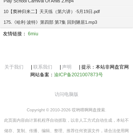
Play School Carnival Of Anils 2.mp4
10【窦神归来二】天天练（第六讲）·5月19日.pdf
175.《哈利·波特》第四部 第7集 回到陋居1.mp3
友情链接：
6miu
关于我们
|
联系我们
|
声明
|
提示：本站非网盘官网
网站备案：
渝ICP备2021007873号
访问电脑版
Copyright © 2010-2026 哎哟喂啊网盘搜索.
此页面内容由计算机程序自动抓取，以非人工方式自动生成，本站不
储存、复制、传播、编辑、整理、推荐任何资源文件，请合法使用网