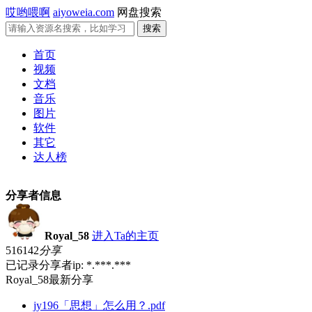
哎哟喂啊
aiyoweia.com
网盘搜索
首页
视频
文档
音乐
图片
软件
其它
达人榜
分享者信息
Royal_58
进入Ta的主页
516142
分享
已记录分享者ip: *.***.***
Royal_58最新分享
jy196「思想」怎么用？.pdf