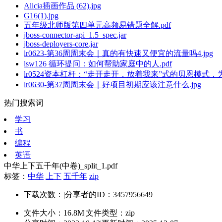
Alicia插画作品 (62).jpg
G16(1).jpg
五年级北师版第四单元高频易错题全解.pdf
jboss-connector-api_1.5_spec.jar
jboss-deployers-core.jar
lr0623-第36周周末会｜真的有快速又便宜的流量吗4.jpg
lsw126 循环提问：如何帮助家庭中的人.pdf
lr0524资本杠杆：“走开走开，放着我来”式的贝恩模式，为
lr0630-第37周周末会｜好项目初期应该注意什么.jpg
热门搜索词
学习
书
编程
英语
中华上下五千年(中卷)_split_1.pdf
标签：
中华
上下
五千年
zip
下载次数：
|
分享者的ID：3457956649
文件大小：16.8M
|
文件类型：zip