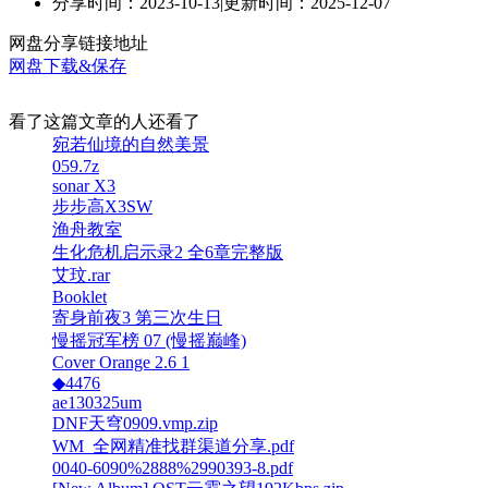
分享时间：2023-10-13
|
更新时间：2025-12-07
网盘分享链接地址
网盘下载&保存
看了这篇文章的人还看了
宛若仙境的自然美景
059.7z
sonar X3
步步高X3SW
渔舟教室
生化危机启示录2 全6章完整版
艾玟.rar
Booklet
寄身前夜3 第三次生日
慢摇冠军榜 07 (慢摇巅峰)
Cover Orange 2.6 1
◆4476
ae130325um
DNF天穹0909.vmp.zip
WM_全网精准找群渠道分享.pdf
0040-6090%2888%2990393-8.pdf