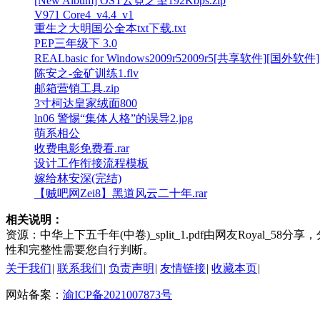
[New Album] OST云霓之望192Kbps.zip
V971 Core4_v4.4_v1
重生之大明国公全本txt下载.txt
PEP三年级下 3.0
REALbasic for Windows2009r52009r5[共享软件][国外软件
陈安之-金矿训练1.flv
邮箱营销工具.zip
3寸柯达皇家绒面800
ln06 警惕“集体人格”的误导2.jpg
萌系相公
收费电影免费看.rar
设计工作衔接流程模板
嫁给林安深(完结)
【贼吧网Zei8】黑道风云二十年.rar
相关说明：
资源：中华上下五千年(中卷)_split_1.pdf由网友Royal_5
性和完整性需要您自行判断。
关于我们
|
联系我们
|
负责声明
|
友情链接
|
收藏本页
|
网站备案：
渝ICP备2021007873号