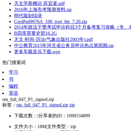
天文学新概论 苏宜著.pdf
2016年上海市考预测资料.rar
明代版刻综录
CoolPad9976A_100_root_lite_7.20.zip
2014年政法干警考试申论科目3个月备考复习攻略（专、本、
B四库荟要史部16.2G
天文·时间·历法(气象出版社2003年).pdf
中公教育2015年河北省公务员申论热点第四期.rar
更多车载音乐下载.wps
热门搜索词
学习
书
编程
英语
ota_full_047_P1_signed.zip
标签：
ota_full_047_P1_signed.zip
zip
下载次数：
|
分享者的ID：1090534899
文件大小：18M
|
文件类型：zip