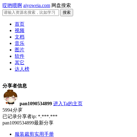
哎哟喂啊
aiyoweia.com
网盘搜索
首页
视频
文档
音乐
图片
软件
其它
达人榜
分享者信息
pan1090534899
进入Ta的主页
5994
分享
已记录分享者ip: *.***.***
pan1090534899最新分享
服装裁剪实用手册