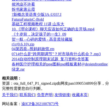
侯鸿业不许看
拆书家唐云霞
?新概念英语青少版3A-U03?.I
FuturaFuturisC-Bold
基础工程视频教程 11讲 山东大
10.《理论课程》聊天应该如何正确的去开场.mp4
《十岁前，决定孩子的一生》09
贺一航 - 心碎的爱情 - 高音质珍藏版
r1c(0.6.10).zip
04第四盘--熊妈妈旅馆.rm
0714什么是“跨周期调节”？对市场有什么机会？.mp3
2014自动控制原理期末试题_复习资料(含答案
各种医疗护理相关的png图标psd模板素材@designfrontline
绿龙.rar
相关说明：
资源：ota_full_047_P1_signed.zip由网友pan109
完整性需要您自行判断。
关于我们
|
联系我们
|
负责声明
|
友情链接
|
收藏本页
|
网站备案：
渝ICP备2021007873号