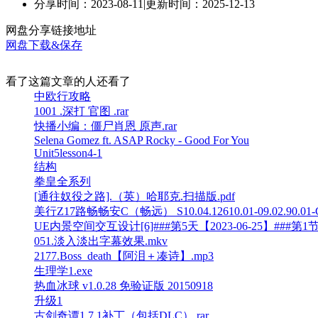
分享时间：2023-08-11
|
更新时间：2025-12-13
网盘分享链接地址
网盘下载&保存
看了这篇文章的人还看了
中欧行攻略
1001 .深打 官图 .rar
快播小编：僵尸肖恩 原声.rar
Selena Gomez ft. ASAP Rocky - Good For You
Unit5lesson4-1
结构
拳皇全系列
[通往奴役之路].（英）哈耶克.扫描版.pdf
美行Z17路畅畅安C（畅远） S10.04.12610.01-09.02.90.0
UE内景空间交互设计[6]###第5天【2023-06-25】###第1节_20
051.淡入淡出字幕效果.mkv
2177.Boss_death【阿泪＋凑诗】.mp3
生理学1.exe
热血冰球 v1.0.28 免验证版 20150918
升级1
古剑奇谭1.7.1补丁（包括DLC）.rar