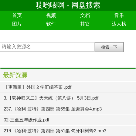
哎哟喂啊 - 网盘搜索
首页
视频
文档
音乐
图片
软件
其它
达人榜
最新资源
【更新版】外国文学汇编答案 .pdf
3.【窦神归来二】天天练（第八讲）·5月3日.pdf
237.《哈利·波特》第四部 第69集 圣诞舞会4.mp3
02-三至五年级作业.pdf
219.《哈利·波特》第四部 第51集 匈牙利树蜂2.mp3