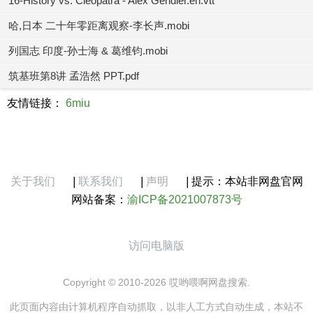
16-History vs. Cleopatra - Alex Gendler.en.vtt
哈,日本 二十年零距离观察-李长声.mobi
列国志 印度-孙士海 & 葛维钧.mobi
筑基班第8讲 孟浩然 PPT.pdf
友情链接：
6miu
关于我们
|
联系我们
|
声明
|
提示：本站非网盘官网
网站备案：
渝ICP备2021007873号
访问电脑版
Copyright © 2010-2026 哎哟喂啊网盘搜索.
此页面内容由计算机程序自动抓取，以非人工方式自动生成，本站不