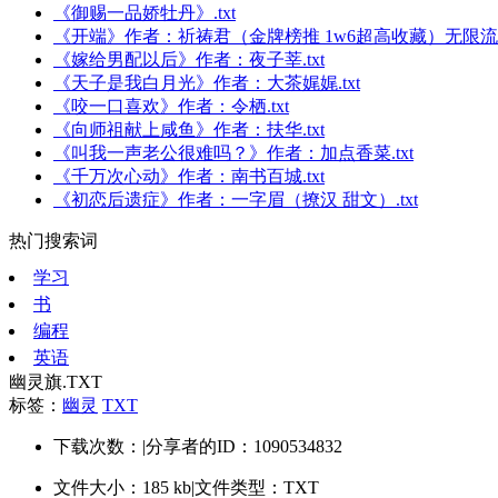
《御赐一品娇牡丹》.txt
《开端》作者：祈祷君（金牌榜推 1w6超高收藏）无限流 密
《嫁给男配以后》作者：夜子莘.txt
《天子是我白月光》作者：大茶娓娓.txt
《咬一口喜欢》作者：令栖.txt
《向师祖献上咸鱼》作者：扶华.txt
《叫我一声老公很难吗？》作者：加点香菜.txt
《千万次心动》作者：南书百城.txt
《初恋后遗症》作者：一字眉（撩汉 甜文）.txt
热门搜索词
学习
书
编程
英语
幽灵旗.TXT
标签：
幽灵
TXT
下载次数：
|
分享者的ID：1090534832
文件大小：185 kb
|
文件类型：TXT