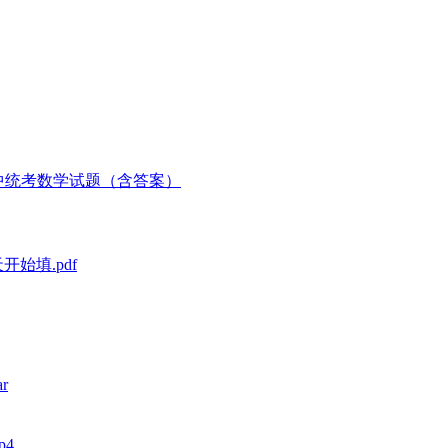
期中统考数学试题（含答案）
开始填.pdf
r
p4