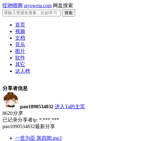
哎哟喂啊
aiyoweia.com
网盘搜索
首页
视频
文档
音乐
图片
软件
其它
达人榜
分享者信息
pan1090534832
进入Ta的主页
8620
分享
已记录分享者ip: *.***.***
pan1090534832最新分享
一世为臣 第四期.mp3