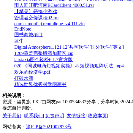
雨人旺旺吧河南ECardClient-4000.51.rar
【精品】恶搞小游戏
管理者必修课程02.rm
com.camouflaj.republique_v4.111.zip
EndNote
图书商城项目
蓝牛
Digital Atmosphere1.121.12[共享软件][国外软件][英文]
1209覆盖完整版添加新区.zip
laixiaxia图个轻松6.1.7官方版
020.《同城电商短视频实操》-8.短视频矩阵玩法 .mp4
欢乐的经济学.pdf
打破水滴
精选世界优秀科学图画书
相关说明：
资源：幽灵旗.TXT由网友pan1090534832分享，分享时间:2
要您自行判断。
关于我们
|
联系我们
|
负责声明
|
友情链接
|
收藏本页
|
网站备案：
渝ICP备2021007873号