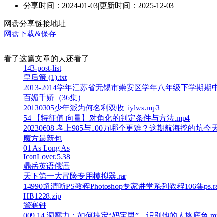
分享时间：2024-01-03
|
更新时间：2025-12-03
网盘分享链接地址
网盘下载&保存
看了这篇文章的人还看了
143-post-list
皇后策 (1).txt
2013-2014学年江苏省无锡市崇安区学年八年级下学期
百媚千娇（36集）
20130305少年派为何名利双收_iylws.mp3
54 【特征值 向量】对角化的判定条件与方法.mp4
20230608 考上985与100万哪个更难？这期航海挖的坑今天
魔方最新包
01 As Long As
IconLover.5.38
鼎岳英语俄语
天下第一大冒险专用模拟器.rar
14990超清晰PS教程Photoshop专家讲堂系列教程106集ps.ra
HB1228.zip
警寤钟
009.14.洞察力：如何搞定“妈宝男”，识别他的人格底色.m