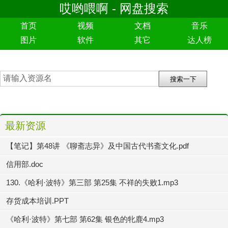
哎哟喂啊 - 网盘搜索
首页
视频
文档
音乐
图片
软件
其它
达人榜
最新资源
【笔记】第48讲 《聊斋志异》及中国古代书斋文化.pdf
信用部.doc
130.《哈利·波特》第三部 第25集 不祥的失败1.mp3
存货成本培训.PPT
《哈利·波特》第七部 第62集 银色的牝鹿4.mp3