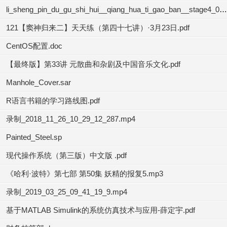
li_sheng_pin_du_gu_shi_hui__qiang_hua_ti_gao_ban__stage4_04.mp3
121【窦神归来二】天天练（第四十七讲）·3月23日.pdf
CentOS配置.doc
【最终版】第33讲 元散曲和杂剧及中国音乐文化.pdf
Manhole_Cover.sar
R语言书籍的学习路线图.pdf
录制_2018_11_26_10_29_12_287.mp4
Painted_Steel.sp
现代操作系统（第三版）中文版 .pdf
《哈利·波特》第七部 第50集 妖精的报复5.mp3
录制_2019_03_25_09_41_19_9.mp4
基于MATLAB Simulink的系统仿真技术与应用-薛定宇.pdf