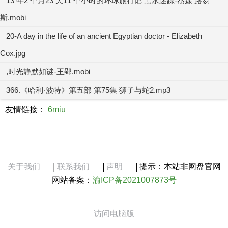
13 年2 个月23 天11 个小时的环球旅行记 黑水迷踪-杰森 路易
斯.mobi
20-A day in the life of an ancient Egyptian doctor - Elizabeth
Cox.jpg
,时光静默如谜-王郢.mobi
366.《哈利·波特》第五部 第75集 狮子与蛇2.mp3
友情链接：
6miu
关于我们
|
联系我们
|
声明
|
提示：本站非网盘官网
网站备案：
渝ICP备2021007873号
访问电脑版