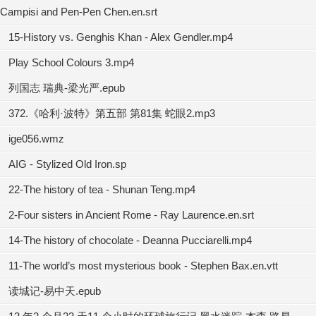
Campisi and Pen-Pen Chen.en.srt
15-History vs. Genghis Khan - Alex Gendler.mp4
Play School Colours 3.mp4
列国志 瑞典-梁光严.epub
372.《哈利·波特》第五部 第81集 蛇眼2.mp3
ige056.wmz
AIG - Stylized Old Iron.sp
22-The history of tea - Shunan Teng.mp4
2-Four sisters in Ancient Rome - Ray Laurence.en.srt
14-The history of chocolate - Deanna Pucciarelli.mp4
11-The world’s most mysterious book - Stephen Bax.en.vtt
读城记-易中天.epub