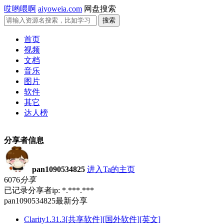
哎哟喂啊
aiyoweia.com
网盘搜索
首页
视频
文档
音乐
图片
软件
其它
达人榜
分享者信息
pan1090534825
进入Ta的主页
6076
分享
已记录分享者ip: *.***.***
pan1090534825最新分享
Clarity1.31.3[共享软件][国外软件][英文]