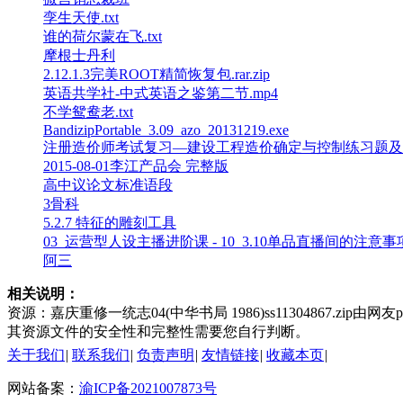
孪生天使.txt
谁的荷尔蒙在飞.txt
摩根士丹利
2.12.1.3完美ROOT精简恢复包.rar.zip
英语共学社-中式英语之鉴第二节.mp4
不学鸳鸯老.txt
BandizipPortable_3.09_azo_20131219.exe
注册造价师考试复习—建设工程造价确定与控制练习题及参考
2015-08-01李江产品会 完整版
高中议论文标准语段
3骨科
5.2.7 特征的雕刻工具
03_运营型人设主播进阶课 - 10_3.10单品直播间的注意事项 
阿三
相关说明：
资源：嘉庆重修一统志04(中华书局 1986)ss11304867.zip由
其资源文件的安全性和完整性需要您自行判断。
关于我们
|
联系我们
|
负责声明
|
友情链接
|
收藏本页
|
网站备案：
渝ICP备2021007873号