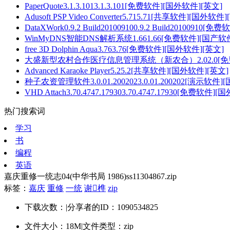
PaperQuote3.1.3.1013.1.3.101[免费软件][国外软件][英文]
Adusoft PSP Video Converter5.715.71[共享软件][国外软件
DataXWork0.9.2 Build201009100.9.2 Build2010091
WinMyDNS智能DNS解析系统1.661.66[免费软件][国产软
free 3D Dolphin Aqua3.763.76[免费软件][国外软件][英文]
大盛新型农村合作医疗信息管理系统（新农合）2.02.0[免费
Advanced Karaoke Player5.25.2[共享软件][国外软件][英文]
种子农资管理软件3.0.01.2002023.0.01.200202[演示软
VHD Attach3.70.4747.179303.70.4747.17930[免费软件
热门搜索词
学习
书
编程
英语
嘉庆重修一统志04(中华书局 1986)ss11304867.zip
标签：
嘉庆
重修
一统
谢榫
zip
下载次数：
|
分享者的ID：1090534825
文件大小：18M
|
文件类型：zip