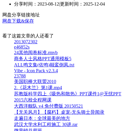
分享时间：2023-08-12
|
更新时间：2025-12-04
网盘分享链接地址
网盘下载&保存
看了这篇文章的人还看了
2013072302
e46852s
24其他阅卷标准.rmvb
商务人士风格PPT通用模板5
ALL鸣文集(佐鸣)颠鸾倒凤.txt
Vibe - Icon Pack v2.3.4
23788
美国职棒大联盟2010
2.《花木兰》第1课.mp4
苏教版科学四上《吸热和散热》PPT课件1@无忧PPT
2015六校全程网课
大西洋舰队 v4 免付费版 20150521
【无关风月】【腐朽】桌宠-无头骑士异闻录
走遍日本：全球最美的地方
武汉大学水利工程施工 30讲.rar
微营销总裁班