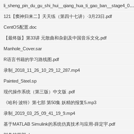
li_sheng_pin_du_gu_shi_hui__qiang_hua_ti_gao_ban__stage4_04.mp3
121【窦神归来二】天天练（第四十七讲）·3月23日.pdf
CentOS配置.doc
【最终版】第33讲 元散曲和杂剧及中国音乐文化.pdf
Manhole_Cover.sar
R语言书籍的学习路线图.pdf
录制_2018_11_26_10_29_12_287.mp4
Painted_Steel.sp
现代操作系统（第三版）中文版 .pdf
《哈利·波特》第七部 第50集 妖精的报复5.mp3
录制_2019_03_25_09_41_19_9.mp4
基于MATLAB Simulink的系统仿真技术与应用-薛定宇.pdf