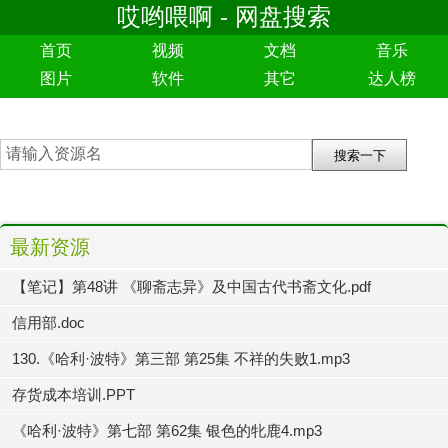
哎哟喂啊 - 网盘搜索
首页
视频
文档
音乐
图片
软件
其它
达人榜
最新资源
【笔记】第48讲 《聊斋志异》及中国古代书斋文化.pdf
信用部.doc
130.《哈利·波特》第三部 第25集 不祥的失败1.mp3
存货成本培训.PPT
《哈利·波特》第七部 第62集 银色的牝鹿4.mp3