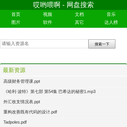
哎哟喂啊 - 网盘搜索
首页
视频
文档
音乐
图片
软件
其它
达人榜
最新资源
高级财务管理课.ppt
《哈利·波特》第七部 第54集 巴希达的秘密1.mp3
外汇收支情况表.ppt
重构改善既有代码的设计.pdf
Tadpoles.pdf