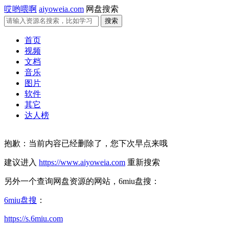
哎哟喂啊
aiyoweia.com
网盘搜索
首页
视频
文档
音乐
图片
软件
其它
达人榜
抱歉：当前内容已经删除了，您下次早点来哦
建议进入
https://www.aiyoweia.com
重新搜索
另外一个查询网盘资源的网站，6miu盘搜：
6miu盘搜
：
https://s.6miu.com