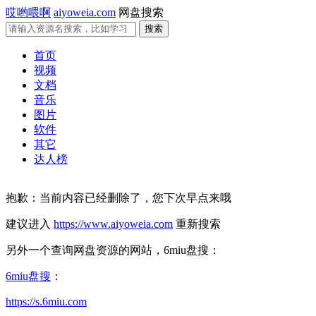
哎哟喂啊
aiyoweia.com
网盘搜索
首页
视频
文档
音乐
图片
软件
其它
达人榜
抱歉：当前内容已经删除了，您下次早点来哦
建议进入
https://www.aiyoweia.com
重新搜索
另外一个查询网盘资源的网站，6miu盘搜：
6miu盘搜
：
https://s.6miu.com