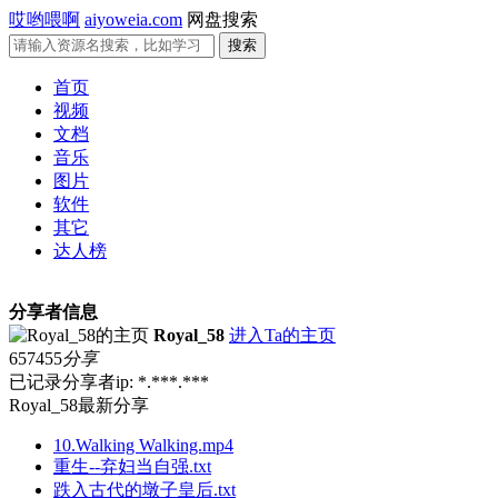
哎哟喂啊
aiyoweia.com
网盘搜索
首页
视频
文档
音乐
图片
软件
其它
达人榜
分享者信息
Royal_58
进入Ta的主页
657455
分享
已记录分享者ip: *.***.***
Royal_58最新分享
10.Walking Walking.mp4
重生--弃妇当自强.txt
跌入古代的墩子皇后.txt