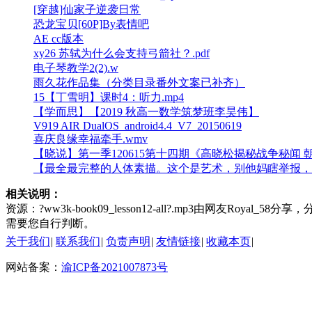
[穿越]仙家子逆袭日常
恐龙宝贝[60P]By表情吧
AE cc版本
xy26 苏轼为什么会支持弓箭社？.pdf
电子琴教学2(2).w
雨久花作品集（分类目录番外文案已补齐）
15【丁雪明】课时4：听力.mp4
【学而思】【2019 秋高一数学筑梦班李昊伟】
V919 AIR DualOS_android4.4_V7_20150619
喜庆良缘幸福牵手.wmv
【晓说】第一季120615第十四期《高晓松揭秘战争秘闻 朝
【最全最完整的人体素描。这个是艺术，别他妈瞎举报，艺术懂
相关说明：
资源：?ww3k-book09_lesson12-all?.mp3由网友R
需要您自行判断。
关于我们
|
联系我们
|
负责声明
|
友情链接
|
收藏本页
|
网站备案：
渝ICP备2021007873号