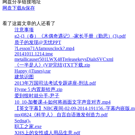
网盘分享链接地址
网盘下载&保存
看了这篇文章的人还看了
注意事项
g2-j3（春）《木偶奇遇记》-家长手册（勤思）(3).pdf
质子的发现@无忧PPT
?Lesson71Afamousclock?.mp4
20141011.1214.img
metallicauser501LWX48TreleasekeysDialsSVCxml
《一半是人》(VIP完结)TXT下载.zip
Happy (iTunes).rar
建筑识图
2013年万国司法考试专题讲座-刑法.pdf
Flyme 5 内置新铃声.zip
爱到恨时就分手-尹子
10_10-加餐课-4-如何将画面文字声音对齐.mp4
【英文字幕】NBC夜间-02-09-2014-191156.-字幕内嵌版.m
mxj0824《科学人》 自言自语激发创造力.pdf
Sedna()-
职工之家.exe
XHS上的女性成人用品生意.pdf