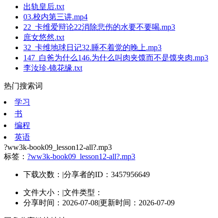
出轨皇后.txt
03.校内第三讲.mp4
22_卡维爱辩论22消除悲伤的水要不要喝.mp3
庶女悠然.txt
32_卡维地球日记32.睡不着觉的晚上.mp3
147_白爸为什么146.为什么叫肉夹馍而不是馍夹肉.mp3
李汝珍-镜花缘.txt
热门搜索词
学习
书
编程
英语
?ww3k-book09_lesson12-all?.mp3
标签：
?ww3k-book09_lesson12-all?.mp3
下载次数：
|
分享者的ID：3457956649
文件大小：
|
文件类型：
分享时间：2026-07-08
|
更新时间：2026-07-09